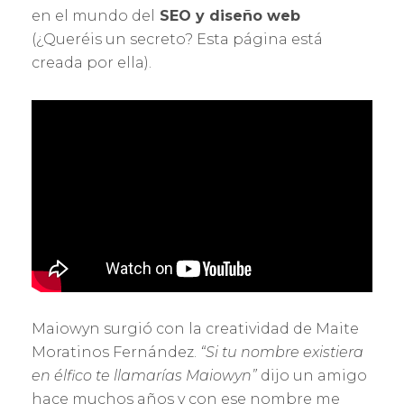
en el mundo del
SEO y diseño web
(¿Queréis un secreto? Esta página está
creada por ella).
Maiowyn surgió con la creatividad de Maite
Moratinos Fernández.
“Si tu nombre existiera
en élfico te llamarías Maiowyn”
dijo un amigo
hace muchos años y con ese nombre me