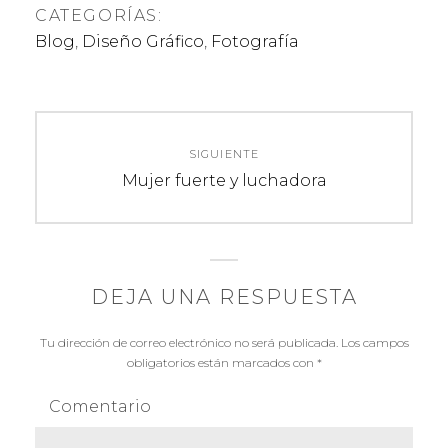
CATEGORÍAS:
Blog
,
Diseño Gráfico
,
Fotografía
N
a
SIGUIENTE
E
Mujer fuerte y luchadora
v
n
e
t
r
g
a
DEJA UNA RESPUESTA
d
a
a
Tu dirección de correo electrónico no será publicada.
Los campos
c
s
obligatorios están marcados con
*
i
i
Comentario
g
ó
u