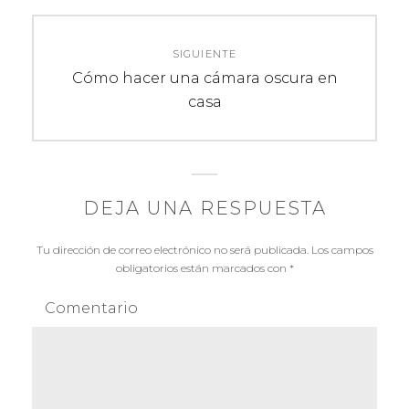
t
e
r
a
SIGUIENTE
g
d
E
Cómo hacer una cámara oscura en
a
a
n
casa
a
t
c
n
r
t
a
i
e
d
DEJA UNA RESPUESTA
ó
r
a
i
s
n
Tu dirección de correo electrónico no será publicada.
Los campos
o
i
obligatorios están marcados con
*
r
d
g
Comentario
:
u
e
i
e
e
n