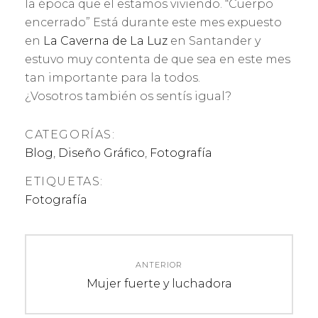
la época que el estamos viviendo. “Cuerpo
encerrado” Está durante este mes expuesto
en
La Caverna de La Luz
en Santander y
estuvo muy contenta de que sea en este mes
tan importante para la todos.
¿Vosotros también os sentís igual?
CATEGORÍAS:
Blog
,
Diseño Gráfico
,
Fotografía
ETIQUETAS:
Fotografía
N
ANTERIOR
a
E
Mujer fuerte y luchadora
n
v